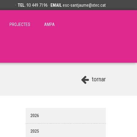
·
TEL.
93 449 7196 ·
EMAIL
esc-santjaume@xtec.cat
PROJECTES
AMPA
tornar
2026
2025