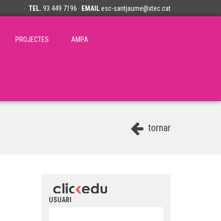
·
TEL.
93 449 7196 ·
EMAIL
esc-santjaume@xtec.cat
PROJECTES
AMPA
tornar
USUARI