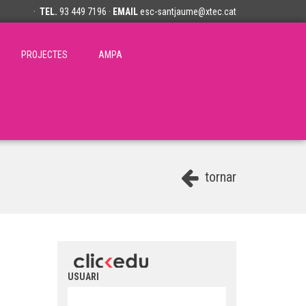
·
TEL.
93 449 7196 ·
EMAIL
esc-santjaume@xtec.cat
PROJECTES
AMPA
tornar
USUARI