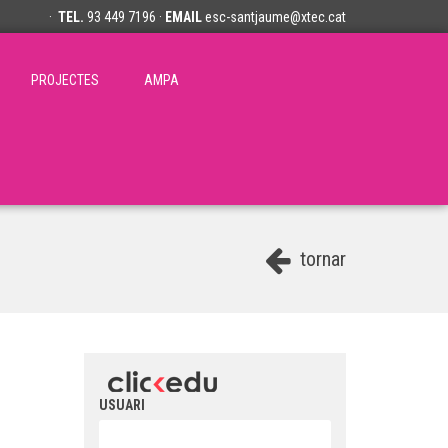
·
TEL.
93 449 7196 ·
EMAIL
esc-santjaume@xtec.cat
PROJECTES
AMPA
tornar
USUARI